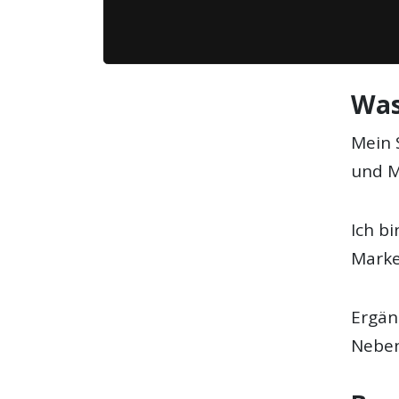
Was
Mein 
und M
Ich b
Marke
Ergän
Neben