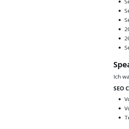
S
S
S
2
2
S
Spe
Ich w
SEO 
V
V
T