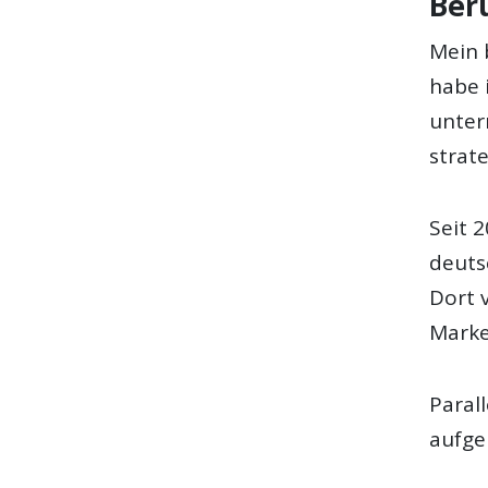
Ber
Mein 
habe 
unter
strat
Seit 
deuts
Dort 
Marke
Paral
aufge