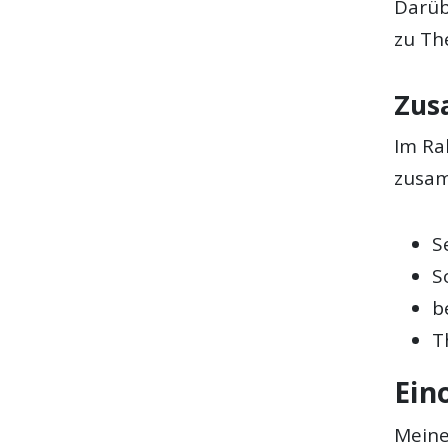
Darüb
zu Th
Zus
Im Ra
zusam
S
S
b
T
Ein
Meine