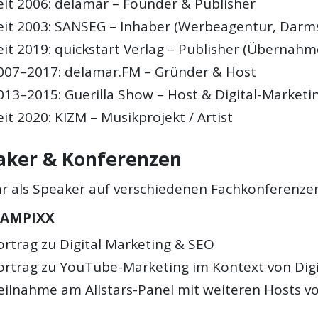
eit 2006: delamar – Founder & Publisher
eit 2003: SANSEG – Inhaber (Werbeagentur, Darm
eit 2019: quickstart Verlag – Publisher (Übernahm
007–2017: delamar.FM – Gründer & Host
013–2015: Guerilla Show – Host & Digital-Marketi
eit 2020: KIZM – Musikprojekt / Artist
aker & Konferenzen
ar als Speaker auf verschiedenen Fachkonferenze
CAMPIXX
ortrag zu Digital Marketing & SEO
ortrag zu YouTube-Marketing im Kontext von Digi
eilnahme am Allstars-Panel mit weiteren Hosts 