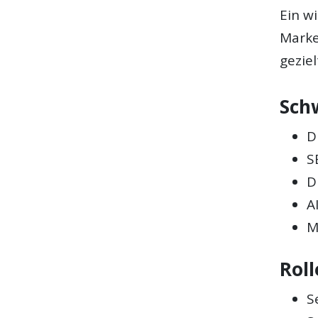
Ein w
Marke
geziel
Sch
D
S
D
A
M
Rol
S