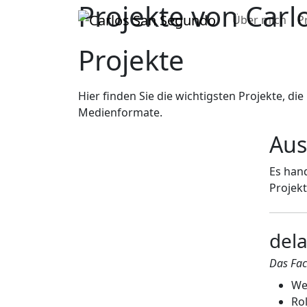
Projekte von Car
Über mich
P
Projekte
Hier finden Sie die wichtigsten Projekte, di
Medienformate.
Aus
Es hand
Projekt
del
Das Fac
We
Rol