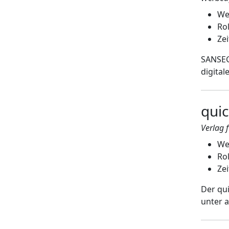
We
Rol
Zei
SANSEG
digita
quic
Verlag 
We
Ro
Zei
Der qui
unter 