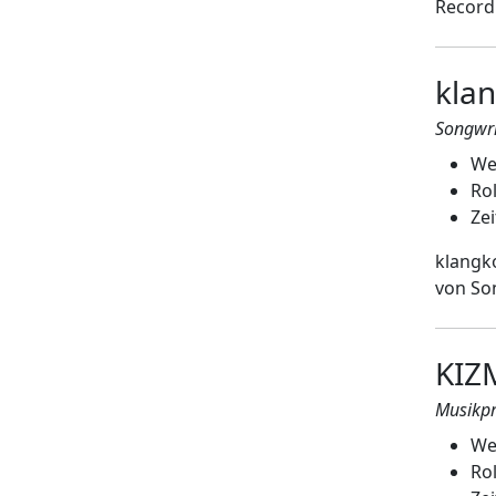
Record
kla
Songwri
We
Rol
Zei
klangko
von So
KIZ
Musikpr
We
Rol