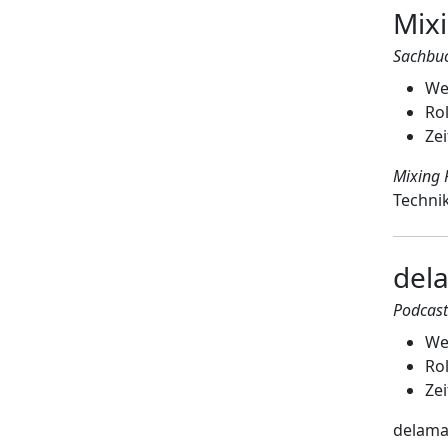
Mix
Sachbu
We
Rol
Ze
Mixing 
Techni
del
Podcast
We
Rol
Ze
delama