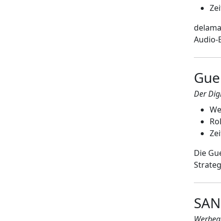
Zei
delama
Audio-E
Gue
Der Dig
We
Rol
Ze
Die Gue
Strate
SAN
Werbeag